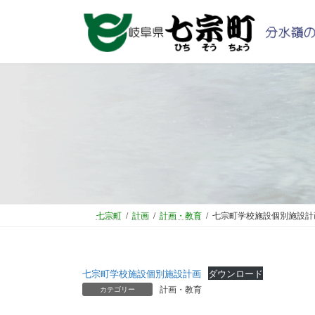
コ
ナ
ン
ビ
テ
ゲ
ン
ー
ツ
シ
へ
ョ
ス
ン
キ
に
ッ
移
プ
動
七宗町
計画
計画・教育
七宗町学校施設個別施設計
七宗町学校施設個別施設計画
ダウンロード
計画・教育
カテゴリー