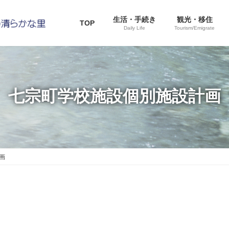
生活・手続き
観光・移住
TOP
Daily Life
Tourism/Emigrate
七宗町学校施設個別施設計画
画