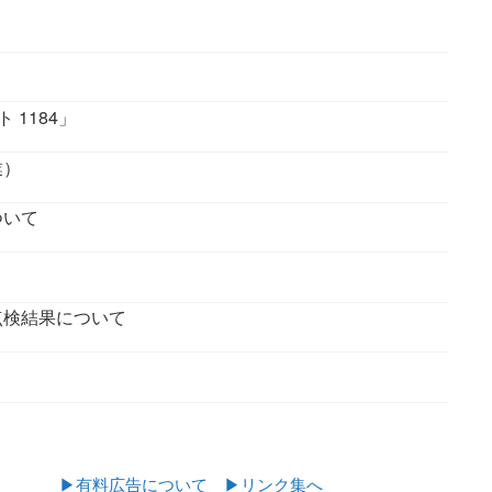
1184」
業）
ついて
点検結果について
▶有料広告について
▶リンク集へ