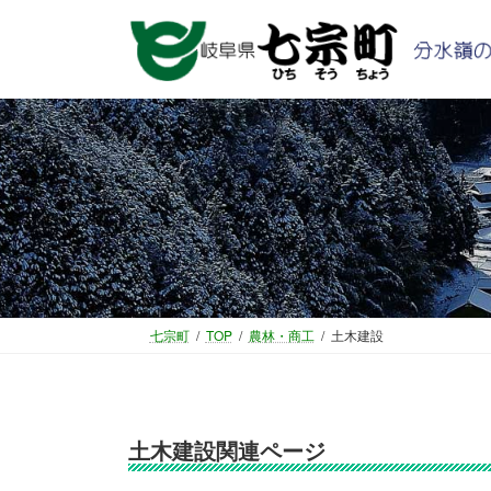
コ
ナ
ン
ビ
テ
ゲ
ン
ー
ツ
シ
へ
ョ
ス
ン
キ
に
ッ
移
プ
動
七宗町
TOP
農林・商工
土木建設
土木建設関連ページ