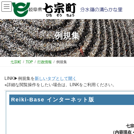
コ
ナ
ン
ビ
テ
ゲ
ン
ー
ツ
シ
例規集
へ
ョ
ス
ン
Regulations
キ
に
ッ
移
プ
動
七宗町
TOP
行政情報
例規集
LINK▶例規集を
新しいタブとして開く
※詳細な閲覧操作をしたい場合は、LINKをご利用ください。