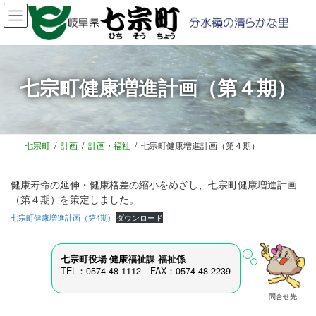
コ
ナ
ン
ビ
テ
ゲ
ン
ー
ツ
シ
七宗町健康増進計画（第４期）
へ
ョ
ス
ン
キ
に
ッ
移
プ
動
七宗町
計画
計画・福祉
七宗町健康増進計画（第４期）
健康寿命の延伸・健康格差の縮小をめざし、七宗町健康増進計画
（第４期）を策定しました。
七宗町健康増進計画（第4期)
ダウンロード
七宗町役場 健康福祉課 福祉係
TEL：0574-48-1112 FAX：0574-48-2239
問合せ先