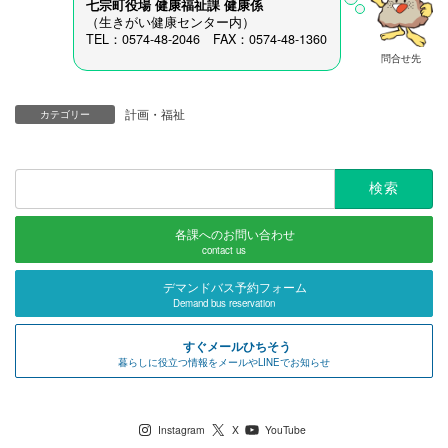
七宗町役場 健康福祉課
健康係
（生きがい健康センター内）
TEL：0574-48-2046 FAX：0574-48-1360
問合せ先
計画・福祉
カテゴリー
検
索:
各課へのお問い合わせ
contact us
デマンドバス予約フォーム
Demand bus reservation
すぐメールひちそう
暮らしに役立つ情報をメールやLINEでお知らせ
七宗町公式SNS
Instagram
X
YouTube