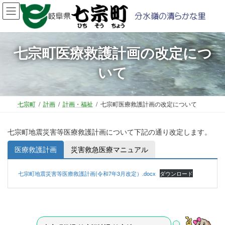
コ
ナ
ン
ビ
テ
ゲ
ン
ー
ツ
シ
七宗町医療救護計画の改定につ
へ
ョ
いて
ス
ン
キ
に
ッ
移
プ
動
七宗町
計画
計画・福祉
七宗町医療救護計画の改定について
七宗町地震災害等医療救護計画について下記の通り改定します。
医療救護計画
災害救急医療マニュアル
七宗町地震災害等医療救護計画(令和7年3月改定）.docx
ダウンロード