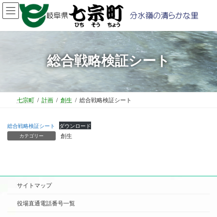
コ
ナ
ン
ビ
テ
ゲ
ン
ー
ツ
シ
総合戦略検証シート
へ
ョ
ス
ン
キ
に
ッ
移
プ
動
七宗町
計画
創生
総合戦略検証シート
総合戦略検証シート
ダウンロード
創生
カテゴリー
サイトマップ
役場直通電話番号一覧