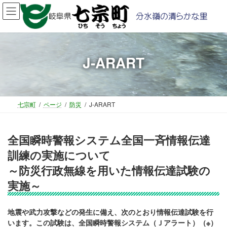
コ
ナ
ン
ビ
テ
ゲ
ン
ー
ツ
シ
J-ARART
へ
ョ
ス
ン
キ
に
ッ
移
プ
動
七宗町
ページ
防災
J-ARART
全国瞬時警報システム全国一斉情報伝達
訓練の実施について
～防災行政無線を用いた情報伝達試験の
実施～
地震や武力攻撃などの発生に備え、次のとおり情報伝達試験を行
います。この試験は、全国瞬時警報システム（Ｊアラート）（※）