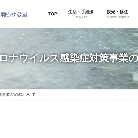
生活・手続き
観光・移住
TOP
Daily Life
Tourism/Emigrate
ロナウイルス感染症対策事業
策事業の実施について