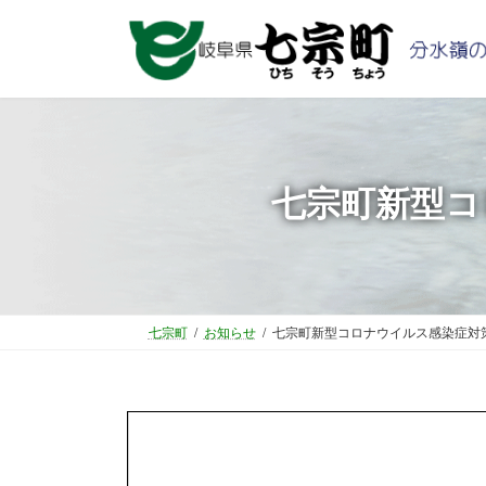
コ
ナ
ン
ビ
テ
ゲ
ン
ー
ツ
シ
へ
ョ
ス
ン
七宗町新型コ
キ
に
ッ
移
プ
動
七宗町
お知らせ
七宗町新型コロナウイルス感染症対