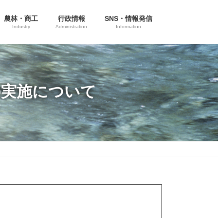
農林・商工
行政情報
SNS・情報発信
Industry
Administration
Information
の実施について