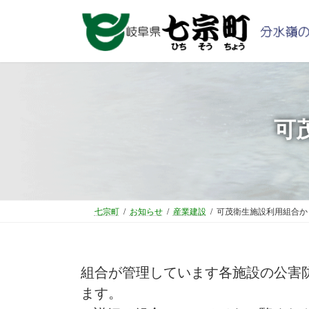
コ
ナ
ン
ビ
テ
ゲ
ン
ー
ツ
シ
へ
ョ
ス
ン
可
キ
に
ッ
移
プ
動
七宗町
お知らせ
産業建設
可茂衛生施設利用組合か
組合が管理しています各施設の公害
ます。