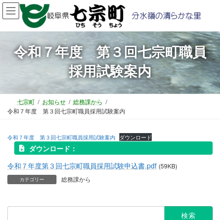
コ
ナ
ン
ビ
テ
ゲ
ン
ー
ツ
シ
令和７年度 第３回七宗町職員
へ
ョ
採用試験案内
ス
ン
キ
に
ッ
移
プ
動
七宗町
お知らせ
総務課から
令和７年度 第３回七宗町職員採用試験案内
令和７年度 第３回七宗町職員採用試験案内
ダウンロード
ダウンロード：
令和７年度第３回七宗町職員採用試験申込書.pdf
(59KB)
総務課から
カテゴリー
検