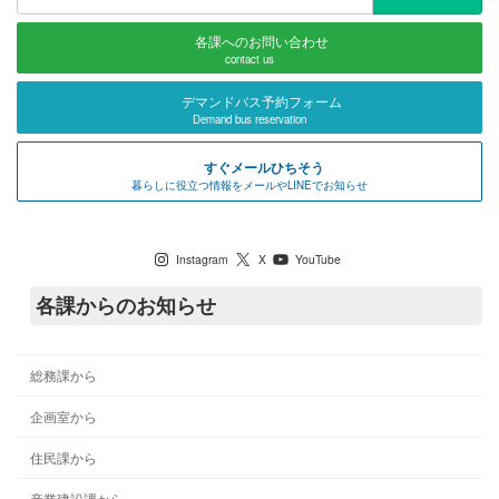
索:
各課へのお問い合わせ
contact us
デマンドバス予約フォーム
Demand bus reservation
すぐメールひちそう
暮らしに役立つ情報をメールやLINEでお知らせ
七宗町公式SNS
Instagram
X
YouTube
各課からのお知らせ
総務課から
企画室から
住民課から
産業建設課から