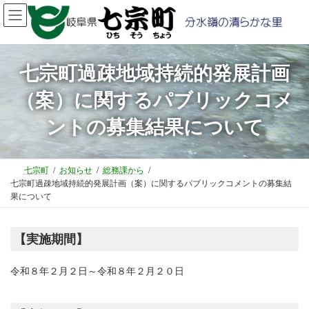
コ
ナ
ン
ビ
テ
ゲ
ン
ー
ツ
シ
七宗町過疎地域持続的発展計画
へ
ョ
（案）に関するパブリックコメ
ス
ン
キ
に
ントの募集結果について
ッ
移
プ
動
七宗町
お知らせ
総務課から
七宗町過疎地域持続的発展計画（案）に関するパブリックコメントの募集結
果について
【実施期間】
令和８年２月２日～令和８年２月２０日