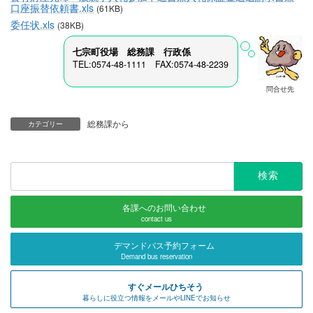
口座振替依頼書.xls
(61KB)
委任状.xls
(38KB)
七宗町役場 総務課 行政係
TEL:0574-48-1111 FAX:0574-48-2239
問合せ先
総務課から
カテゴリー
検
索:
各課へのお問い合わせ
contact us
デマンドバス予約フォーム
Demand bus reservation
すぐメールひちそう
暮らしに役立つ情報をメールやLINEでお知らせ