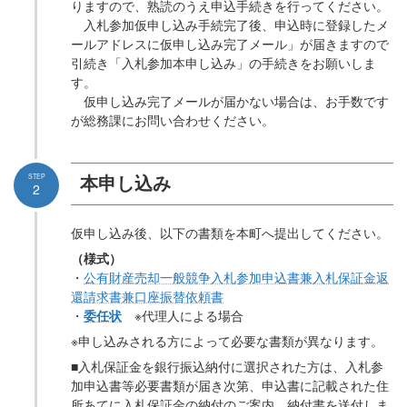
りますので、熟読のうえ申込手続きを行ってください。
入札参加仮申し込み手続完了後、申込時に登録したメ
ールアドレスに仮申し込み完了メール」が届きますので
引続き「入札参加本申し込み」の手続きをお願いしま
す。
仮申し込み完了メールが届かない場合は、お手数です
が総務課にお問い合わせください。
本申し込み
STEP
2
仮申し込み後、以下の書類を本町へ提出してください。
（様式）
・
公有財産売却一般競争入札参加申込書兼入札保証金返
還請求書兼口座振替依頼書
・
委任状
※代理人による場合
※申し込みされる方によって必要な書類が異なります。
■入札保証金を銀行振込納付に選択された方は、入札参
加申込書等必要書類が届き次第、申込書に記載された住
所あてに入札保証金の納付のご案内、納付書を送付しま