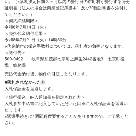
い。（※落札決定日前３ヶ月以内の発行日の市町村が発行する身分
証明書（法人の場合は商業登記簿謄本）及び印鑑証明書を添付し
てください。）
＜契約締結期限＞
令和8年7月14日（火）
＜売払代金納付期限＞
令和8年7月21日（火）14時30分
※代金納付の振込手数料については、落札者の負担となります。
＜送付先＞
509-0492 岐阜県加茂郡七宗町上麻生2442番地3 七宗町役
場 総務課
売払代金納付後、物件の引渡しとなります。
■落札されなかった方
入札保証金を返還します。
＜銀行振込・納入通知書を指定された方＞
入札参加申込書に記入していただいた口座に入札保証金を返還い
たします。
※返還手続きに4週間程度要することがありますので、ご了承くだ
さい。