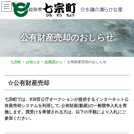
コ
ナ
ン
ビ
テ
ゲ
ン
ー
ツ
シ
公有財産売却のおしらせ
へ
ョ
ス
ン
キ
に
ッ
移
プ
動
七宗町
お知らせ
総務課から
公有財産売却のおしらせ
☆公有財産売却
七宗町では、KSI官公庁オークションが提供するインターネット公
有産売却システムを利用して､公有財産(動産)の一般競争入札を実
施します。買受けを希望される方は、以下の手順により入札にご
参加ください。