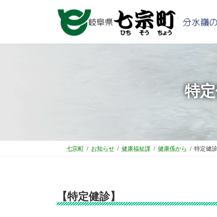
コ
ナ
ン
ビ
テ
ゲ
ン
ー
ツ
シ
へ
ョ
ス
ン
特定
キ
に
ッ
移
プ
動
七宗町
お知らせ
健康福祉課
健康係から
特定健
【特定健診】