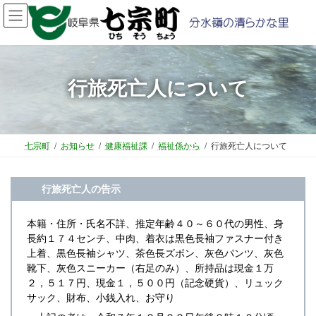
コ
ナ
ン
ビ
テ
ゲ
ン
ー
ツ
シ
行旅死亡人について
へ
ョ
ス
ン
キ
に
ッ
移
プ
動
七宗町
お知らせ
健康福祉課
福祉係から
行旅死亡人について
行旅死亡人の告示
本籍・住所・氏名不詳、推定年齢４０～６０代の男性、身
長約１７４センチ、中肉、着衣は黒色長袖ファスナー付き
上着、黒色長袖シャツ、茶色長ズボン、灰色パンツ、灰色
靴下、灰色スニーカー（右足のみ）、所持品は現金１万
２，５１７円、現金１，５００円（記念硬貨）、リュック
サック、財布、小銭入れ、お守り