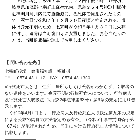
上記の者は、令和７年１２月２２日午後２時１０分頃、
岐阜県加茂郡七宗町上麻生地内、県道３５４号神渕川橋付
近神渕川河川内にて脳挫滅による死体で発見されたもの
で、死亡日は令和７年１２月２０日夜頃と推定される。遺
体は身元不明のため、七宗町が令和８年１月３０日に火葬
に付し、遺骨は当町龍門寺に安置しました。お心当たりの
方は、当町健康福祉課までお申し出ください。
【 問い合わせ先 】
七宗町役場 健康福祉課 福祉係
TEL：0574-48-1112 FAX：0574-48-1360
※行旅死亡人とは、住所、居所もしくは氏名がわからず、引取者の
ない遺体をいいます。身元不明の行旅死亡人について、行旅病人
及行旅死亡人取扱法（明治32年法律第93号）第9条の規定により告
示します。
令和6年4月1日より「行旅病人及行旅死亡人取扱法第九条の規定
による公衆の閲覧の方法を定める省令」（令和5年厚生労働省令第
167号）が施行されたため、当町における行旅死亡人情報について
掲載します。