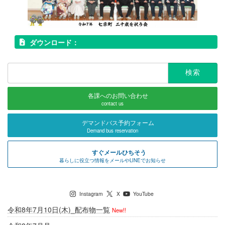
ダウンロード：
検
索:
各課へのお問い合わせ
contact us
デマンドバス予約フォーム
Demand bus reservation
すぐメールひちそう
暮らしに役立つ情報をメールやLINEでお知らせ
七宗町公式SNS
Instagram
X
YouTube
令和8年7月10日(木)_配布物一覧
New!!