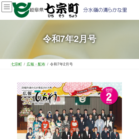
コ
ナ
ン
ビ
テ
ゲ
ン
ー
ツ
シ
令和7年2月号
へ
ョ
ス
ン
キ
に
ッ
移
プ
動
七宗町
広報・配布
令和7年2月号