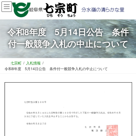
コ
ナ
ン
ビ
テ
ゲ
ン
ー
ツ
シ
令和8年度 5月14日公告 条件
へ
ョ
付一般競争入札の中止について
ス
ン
キ
に
ッ
移
プ
動
七宗町
入札情報
令和8年度 5月14日公告 条件付一般競争入札の中止について