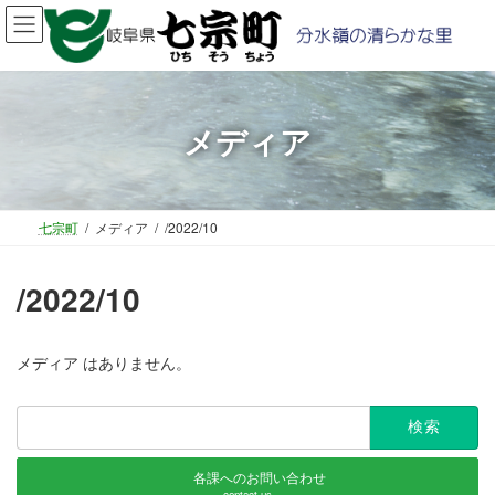
コ
ナ
ン
ビ
テ
ゲ
ン
ー
ツ
シ
へ
ョ
メディア
ス
ン
キ
に
ッ
移
プ
動
七宗町
メディア
/2022/10
/2022/10
メディア はありません。
検
索:
各課へのお問い合わせ
contact us