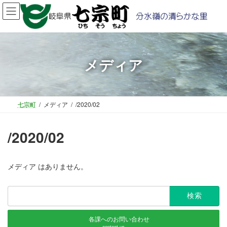
コ
ナ
ン
ビ
テ
ゲ
ン
ー
ツ
シ
へ
ョ
メディア
ス
ン
キ
に
ッ
移
プ
動
七宗町
メディア
/2020/02
/2020/02
メディア はありません。
検
索:
各課へのお問い合わせ
contact us