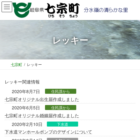
コ
ナ
ン
ビ
テ
ゲ
ン
ー
ツ
シ
へ
ョ
レッキー
ス
ン
キ
に
ッ
移
プ
動
七宗町
レッキー
レッキー関連情報
2020年8月7日
住民課から
七宗町オリジナル出生届作成しました
2020年6月5日
住民課から
七宗町オリジナル婚姻届作成しました
2020年2月10日
下水道
下水道マンホールポンプのデザインについて