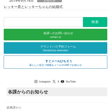
2019年9月14日
お知らせ
レッキー君とレッキーちゃんの結婚式
検
索:
各課へのお問い合わせ
contact us
デマンドバス予約フォーム
Demand bus reservation
すぐメールひちそう
暮らしに役立つ情報をメールやLINEでお知らせ
七宗町公式SNS
Instagram
X
YouTube
各課からのお知らせ
総務課から