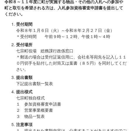
令和８～１１年度に町が実施する物品・その他の入札への参加や
町と取引を希望される方は、入札参加資格審査申請書を提出して
ください。
受付期間
令和８年１月６日（火）～令和８年２月２７日（金）
＊受付時間 午前９時～１２時、午後１時～４時
受付場所
七宗町役場 総務課行政係窓口
＊郵送の場合は受付証返信用に、会社名等宛先を記入し１１
０円切手を貼付した封筒又は葉書（８５円）を同封してくだ
さい。
提出書類
下記提出書類一覧表
提出様式
七宗町独自様式
１ 参加資格審査申請書
２ 営業事業概要書
３ 物品一覧表
注意事項
１ 提出された書類内容は、公表することがありますのでご