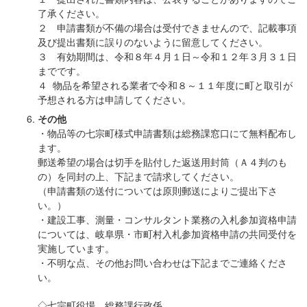
了承ください。
２ 申請書類が不備の場合は受付できませんので、記載事項
及び提出書類に誤りのないように留意してください。
３ 有効期間は、令和８年４月１日～令和１２年３月３１日
までです。
４ 物品を希望される業者で令和８～１１年度に町と取引が
予想される方は申請してください。
その他
・物品等の七宗町様式申請書類は総務課窓口にて無料配布し
ます。
郵送希望の場合は切手を貼付した返送用封筒（Ａ４判のも
の）を同封の上、下記まで請求してください。
（申請書類の送付については原則郵送によりご提出下さ
い。）
・建設工事、測量・コンサルタント業務の入札参加資格申請
については、岐阜県・市町村入札参加資格申請の共同受付を
実施しています。
・不明な点、その他お問い合わせは下記までご連絡くださ
い。
◇七宗町役場 総務課行政係