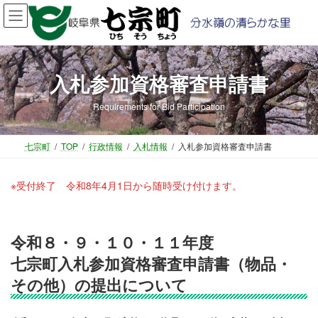
コ
ナ
ン
ビ
テ
ゲ
ン
ー
ツ
シ
入札参加資格審査申請書
へ
ョ
ス
ン
Requirements for Bid Participation
キ
に
ッ
移
プ
動
七宗町
TOP
行政情報
入札情報
入札参加資格審査申請書
※受付終了 令和8年4月1日から随時受け付けます。
令和８・９・１０・１１年度
七宗町入札参加資格審査申請書（物品・
その他）の提出について