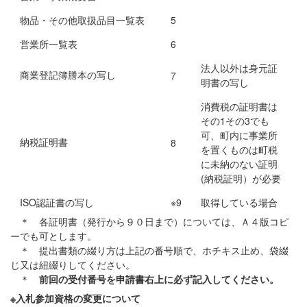
物品・その他取扱品目一覧表
5
営業所一覧表
6
法人以外は身元証
商業登記簿謄本の写し
7
明書の写し
消費税の証明書は
その1その3でも
可、町内に事業所
納税証明書
8
を置くものは町税
に未納のない証明
(納税証明）が必要
ISO認証書の写し
※9
取得している場合
＊ 各証明書（発行から９０日まで）については、Ａ４版コピ
ーでも可とします。
＊ 提出書類の綴り方は上記の番号順で、ホチキス止め、袋綴
じ又は紐綴りしてください。
＊
前回の受付番号を申請書右上に必ず記入してください。
※入札参加資格の変更について