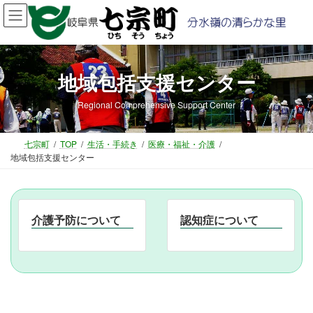
コ
ナ
ン
ビ
テ
ゲ
ン
ー
ツ
シ
地域包括支援センター
へ
ョ
ス
ン
Regional Comprehensive Support Center
キ
に
ッ
移
プ
動
七宗町
TOP
生活・手続き
医療・福祉・介護
地域包括支援センター
介護予防について
認知症について