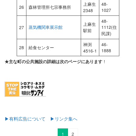
上麻生
48-
26
森林管理所七宗事務所
1027
2348
48-
上麻生
蒸気機関車展示館
1112(住
27
駅前
民課)
神渕
46-
28
給食センター
1888
4516-1
★主な町の公共施設の詳細は次のページにあります
！
▶有料広告について
▶リンク集へ
1
2