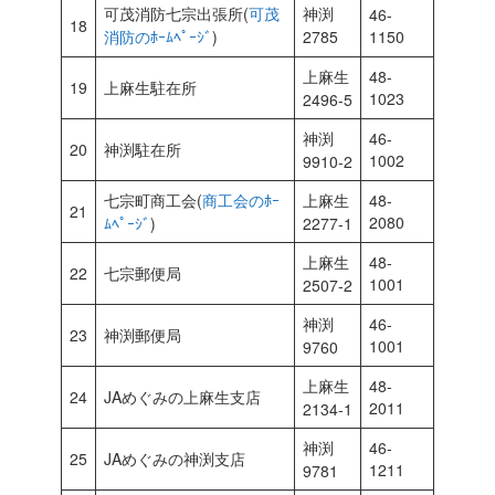
可茂消防七宗出張所(
可茂
神渕
46-
18
消防のﾎｰﾑﾍﾟｰｼﾞ
)
2785
1150
上麻生
48-
19
上麻生駐在所
1023
2496-5
神渕
46-
20
神渕駐在所
1002
9910-2
七宗町商工会(
商工会のﾎｰ
上麻生
48-
21
2080
ﾑﾍﾟｰｼﾞ
)
2277-1
上麻生
48-
22
七宗郵便局
1001
2507-2
神渕
46-
23
神渕郵便局
1001
9760
上麻生
48-
24
JAめぐみの上麻生支店
2011
2134-1
神渕
46-
25
JAめぐみの神渕支店
1211
9781