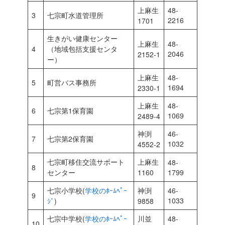
上麻生
48-
3
七宗町水道管理所
2216
1701
生きがい健康センター
上麻生
48-
4
（地域包括支援センタ
2046
2152-1
ー）
上麻生
48-
5
町営バス事務所
1694
2330-1
上麻生
48-
6
七宗第1保育園
1069
2489-4
神渕
46-
7
七宗第2保育園
1032
4552-2
七宗町移住交流サポート
上麻生
48-
8
センター
1160
1799
七宗小学校(
学校のﾎｰﾑﾍﾟｰ
神渕
46-
9
1033
ｼﾞ
)
9858
七宗中学校(
学校のﾎｰﾑﾍﾟｰ
川並
48-
10