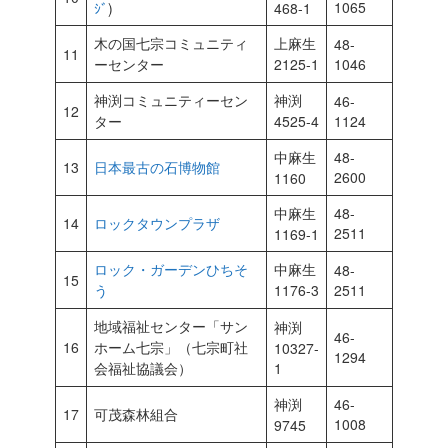
1065
ｼﾞ
)
468-1
木の国七宗コミュニティ
上麻生
48-
11
ーセンター
2125-1
1046
神渕コミュニティーセン
神渕
46-
12
ター
4525-4
1124
中麻生
48-
13
日本最古の石博物館
2600
1160
中麻生
48-
14
ロックタウンプラザ
2511
1169-1
ロック・ガーデンひちそ
中麻生
48-
15
う
1176-3
2511
地域福祉センター「サン
神渕
46-
16
ホーム七宗」（七宗町社
10327-
1294
会福祉協議会）
1
神渕
46-
17
可茂森林組合
1008
9745