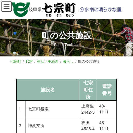
コ
ナ
ン
ビ
テ
ゲ
ン
ー
ツ
シ
町の公共施設
へ
ョ
ス
ン
Public Facilities
キ
に
ッ
移
プ
動
七宗町
TOP
生活・手続き
暮らし
町の公共施設
七宗
電話
施設名
町住
番号
所
上麻生
48-
1
七宗町役場
1111
2442-3
神渕
46-
2
神渕支所
1111
4525-4