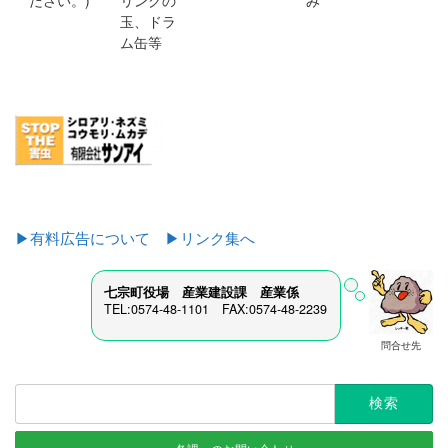
ださい。)
リングの
み
玉、ドラ
ム缶等
▶有料広告について
▶リンク集へ
七宗町役場 産業建設課 産業
係
TEL:0574-48-1101 FAX:0574-48-2239
問合せ先
検
索: