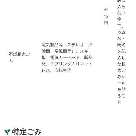
入ら
年
ない
12
物
回
で、
地区
名・
電気製品等（ステレオ、掃
氏名
除機、扇風機等）、スキー
を記
不燃粗大ご
板、電気カーペット、断熱
入し
み
材、スプリング入りマット
た粗
レス、自転車等
大ご
みシ
ール
を貼
るこ
と
特定ごみ