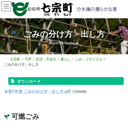
コ
ナ
ン
ビ
テ
ゲ
ン
ー
ツ
シ
ごみの分け方・出し方
へ
ョ
ス
ン
Separate Garbage
キ
に
ッ
移
プ
動
七宗町
TOP
生活・手続き
暮らし
ごみ・リサイクル
ごみの分け方・出し方
ダウンロード
令和7年度 ごみの分け方・出し方.pdf
(1204KB)
可燃ごみ