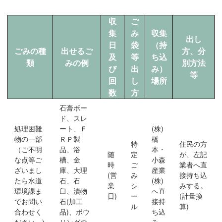
収
ご
集
み
収集
出し
日
袋
（持
ごみの種
出せるご
方、分
及
等
ち込
類
みの例
別方法
び
出
み）
等
回
し
場所
数
方
石膏ボー
ド、スレ
処理困難
ート、Ｆ
(株)
物の一部
ＲＰ製
橋
特
住民の方
（ご不明
品、浴
本・
随
定
が、左記
な点等ご
槽、金
小森
時
ご
業者へ直
ざいまし
庫、大理
産業
(営
み
接持ち込
たら水道
石、石
(株)
業
シ
みする。
環境課ま
臼、漬物
へ直
日)
ー
(計量換
でお問い
石(加工
接持
ル
算)
合わせく
品)、ボウ
ち込