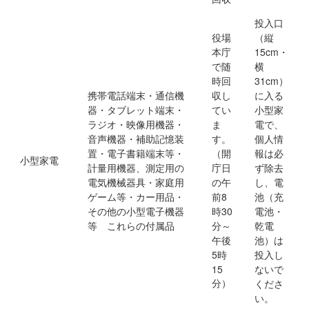
投入口
役場
（縦
本庁
15cm・
で随
横
時回
31cm）
携帯電話端末・通信機
収し
に入る
器・タブレット端末・
てい
小型家
ラジオ・映像用機器・
ま
電で、
音声機器・補助記憶装
す。
個人情
置・電子書籍端末等・
（開
報は必
小型家電
計量用機器、測定用の
庁日
ず除去
電気機械器具・家庭用
の午
し、電
ゲーム等・カー用品・
前8
池（充
その他の小型電子機器
時30
電池・
等 これらの付属品
分～
乾電
午後
池）は
5時
投入し
15
ないで
分）
くださ
い。