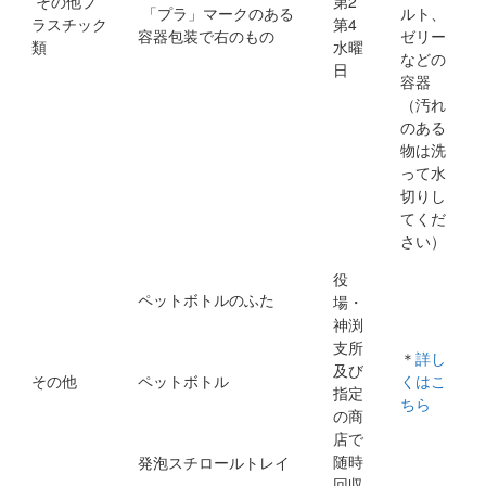
その他プ
第2
「プラ」マークのある
ルト、
ラスチック
第4
容器包装で右のもの
ゼリー
類
水曜
などの
日
容器
（汚れ
のある
物は洗
って水
切りし
てくだ
さい）
役
ペットボトルのふた
場・
神渕
支所
＊
詳し
及び
その他
ペットボトル
くはこ
指定
ちら
の商
店で
随時
発泡スチロールトレイ
回収