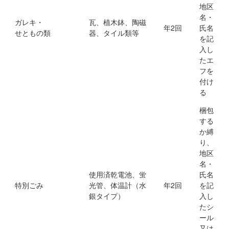
地区
名・
ガレキ・
瓦、植木鉢、陶磁
年2回
氏名
せともの類
器、タイル類等
を記
入し
たエ
フを
付け
る
梱包
する
か縛
り、
地区
名・
使用済乾電池、蛍
氏名
特別ごみ
光管、体温計（水
年2回
を記
銀タイプ）
入し
たシ
ール
又は