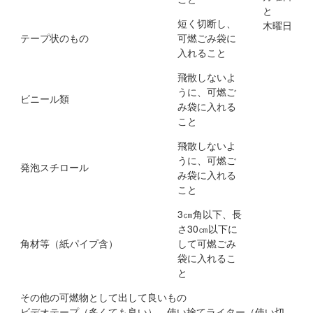
と
短く切断し、
木曜日
テープ状のもの
可燃ごみ袋に
入れること
飛散しないよ
うに、可燃ご
ビニール類
み袋に入れる
こと
飛散しないよ
うに、可燃ご
発泡スチロール
み袋に入れる
こと
3㎝角以下、長
さ30㎝以下に
角材等（紙パイプ含）
して可燃ごみ
袋に入れるこ
と
その他の可燃物として出して良いもの
ビデオテープ（多くても良い）、使い捨てライター（使い切