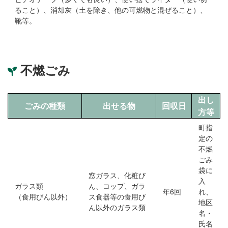
ること）、消却灰（土を除き、他の可燃物と混ぜること）、
靴等。
不燃ごみ
出し
ごみの種類
出せる物
回収日
方等
町指
定の
不燃
ごみ
袋に
窓ガラス、化粧び
入
ガラス類
ん、コップ、ガラ
年6回
れ、
（食用びん以外）
ス食器等の食用び
地区
ん以外のガラス類
名・
氏名