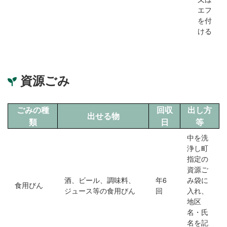
エフ
を付
ける
資源ごみ
ごみの種
回収
出し方
出せる物
類
日
等
中を洗
浄し町
指定の
資源ご
酒、ビール、調味料、
年6
み袋に
食用びん
ジュース等の食用びん
回
入れ、
地区
名・氏
名を記