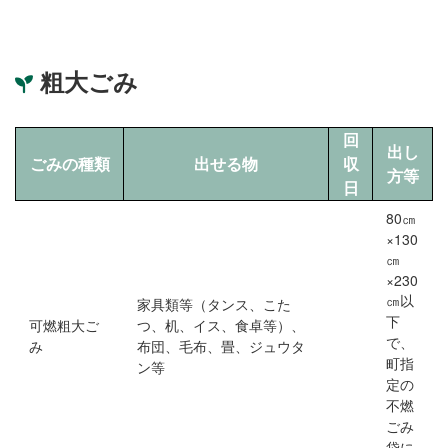
粗大ごみ
回
出し
ごみの種類
出せる物
収
方等
日
80㎝
×130
㎝
×230
㎝以
家具類等（タンス、こた
下
可燃粗大ご
つ、机、イス、食卓等）、
で、
み
布団、毛布、畳、ジュウタ
町指
ン等
定の
不燃
ごみ
袋に