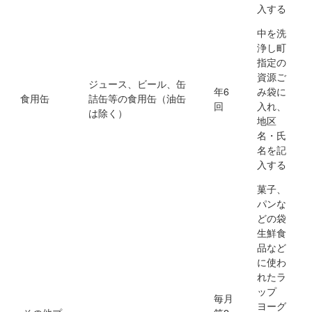
入する
中を洗
浄し町
指定の
資源ご
ジュース、ビール、缶
年6
み袋に
食用缶
詰缶等の食用缶（油缶
回
入れ、
は除く）
地区
名・氏
名を記
入する
菓子、
パンな
どの袋
生鮮食
品など
に使わ
れたラ
ップ
毎月
ヨーグ