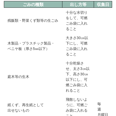
ごみの種類
出し方等
収集日
十分な水切り
をして、可燃
残飯類・野菜くず類等の生ごみ
ごみ袋に入れ
ること
大きさ30㎝以
木製品・プラスチック製品・
下にし、可燃
ベニヤ板（厚さ5㎜以下）
ごみ袋に入れ
ること
十分乾燥さ
せ、太さ3㎝以
下、高さ30㎝
庭木等の生木
以下にし、可
燃ごみ袋に入
れること
飛散しないよ
毎
紙くず、再生紙として
うに、可燃ご
週
出せないもの
み袋に入れる
月曜日
こと