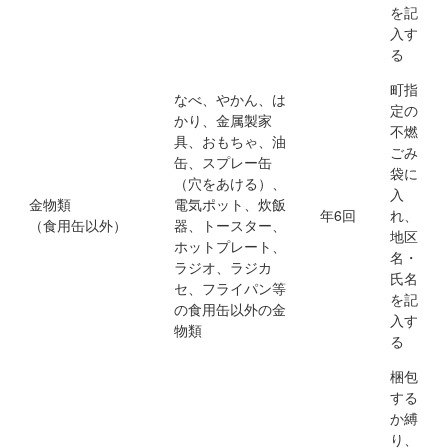
を記
入す
る
町指
なべ、やかん、は
定の
かり、金属製家
不燃
具、おもちゃ、油
ごみ
缶、スプレー缶
袋に
（穴をあける）、
入
金物類
電気ポット、炊飯
年6回
れ、
（食用缶以外）
器、トースター、
地区
ホットプレート、
名・
ラジオ、ラジカ
氏名
セ、フライパン等
を記
の食用缶以外の金
入す
物類
る
梱包
する
か縛
り、