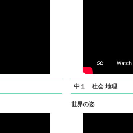
中１
社会 地理
世界の姿