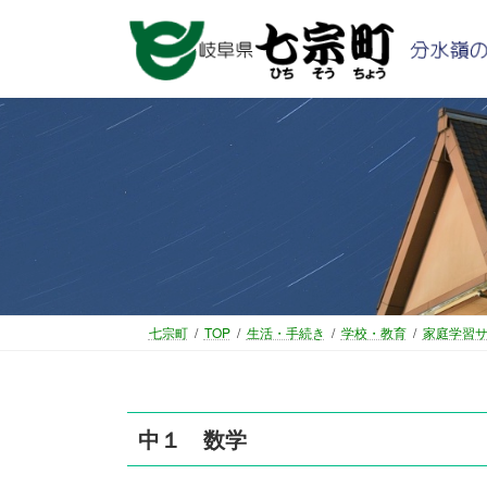
コ
ナ
ン
ビ
テ
ゲ
ン
ー
ツ
シ
へ
ョ
ス
ン
キ
に
ッ
移
プ
動
七宗町
TOP
生活・手続き
学校・教育
家庭学習
中１ 数学