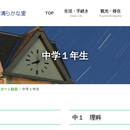
生活・手続き
観光・移住
TOP
Daily Life
Tourism/Emigrate
中学１年生
サポート動画
中学１年生
中１ 理科