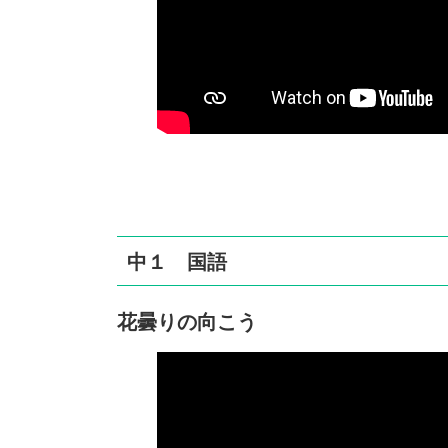
中１ 国語
花曇りの向こう