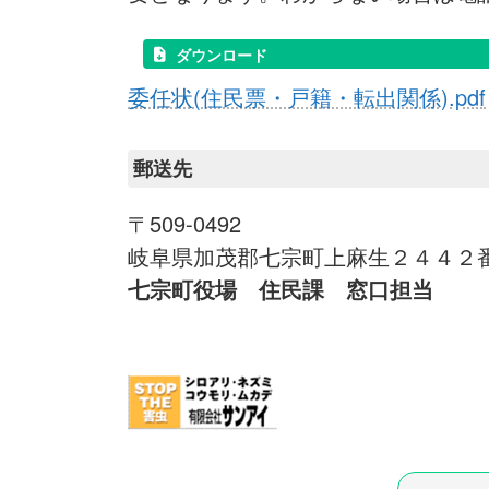
ダウンロード
委任状(住民票・戸籍・転出関係).pdf
郵送先
〒509-0492
岐阜県加茂郡七宗町上麻生２４４２
七宗町役場 住民課 窓口担当