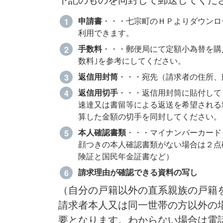
申請書
・・・七宗町のＨＰよりダウンロ
利用できます。
手数料
・・・郵便局にて定額小為替を購
数料｣を参考にしてください。
返信用封筒
・・・宛先（請求者の住所、
返信用切手
・・・返信用封筒に貼付して
速達又は書留等による返送を希望される
算した金額の切手を同封してください。
本人確認書類
・・・マイナンバーカード
顔つきの本人確認書類がない場合は２点
険証と国民年金証書など）
請求理由が確認できる資料の写し
（自分の戸籍以外の直系親族の戸籍
請求者本人又は同一世帯の方以外の
要となります。わからない場合は電