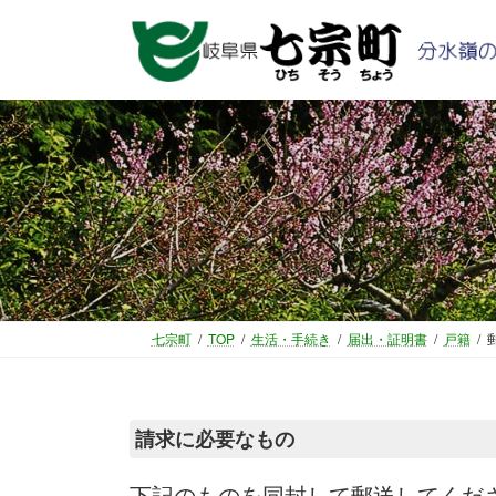
コ
ナ
ン
ビ
テ
ゲ
ン
ー
ツ
シ
へ
ョ
ス
ン
キ
に
ッ
移
プ
動
七宗町
TOP
生活・手続き
届出・証明書
戸籍
請求に必要なもの
下記のものを同封して郵送してくだ