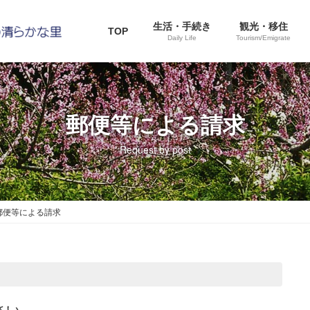
生活・手続き
観光・移住
TOP
Daily Life
Tourism/Emigrate
郵便等による請求
Request by post
郵便等による請求
さい