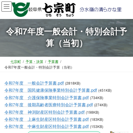
コ
ナ
ン
ビ
テ
ゲ
ン
ー
ツ
シ
令和7年度一般会計・特別会計予
へ
ョ
算（当初）
ス
ン
キ
に
ッ
移
プ
動
七宗町
予算・決算
予算書
令和7年度一般会計・特別会計予算（当初）
令和7年度 一般会計予算書.pdf
(2818KB)
令和7年度 国民健康保険事業特別会計予算書.pdf
(451KB)
令和7年度 介護保険事業特別会計予算書.pdf
(734KB)
令和7年度 後期高齢者医療特別会計予算書.pdf
(274KB)
令和7年度 神渕財産区特別会計予算書.pdf
(198KB)
令和7年度 上麻生財産区特別会計予算書.pdf
(183KB)
令和7年度 中麻生財産区特別会計予算書.pdf
(153KB)