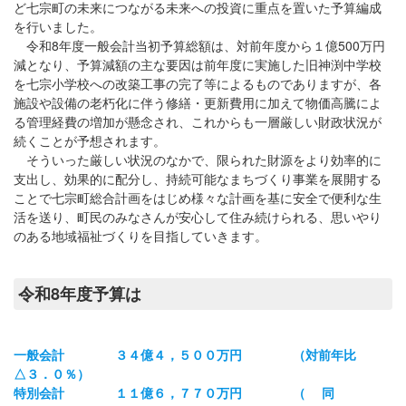
ど七宗町の未来につながる未来への投資に重点を置いた予算編成
を行いました。
令和8年度一般会計当初予算総額は、対前年度から１億500万円
減となり、予算減額の主な要因は前年度に実施した旧神渕中学校
を七宗小学校への改築工事の完了等によるものでありますが、各
施設や設備の老朽化に伴う修繕・更新費用に加えて物価高騰によ
る管理経費の増加が懸念され、これからも一層厳しい財政状況が
続くことが予想されます。
そういった厳しい状況のなかで、限られた財源をより効率的に
支出し、効果的に配分し、持続可能なまちづくり事業を展開する
ことで七宗町総合計画をはじめ様々な計画を基に安全で便利な生
活を送り、町民のみなさんが安心して住み続けられる、思いやり
のある地域福祉づくりを目指していきます。
令和8年度予算は
一般会計 ３４億４，５００万円 （対前年比
△３．０％）
特別会計 １１億６，７７０万円 （ 同