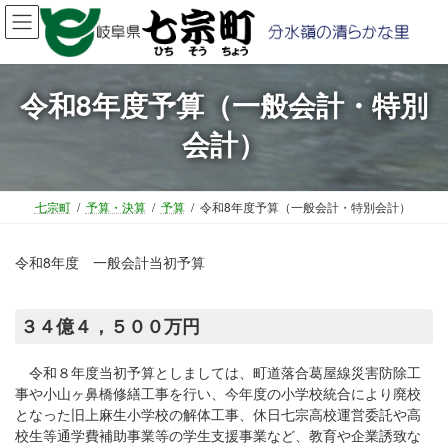
コ
ナ
ン
ビ
テ
ゲ
ン
ー
ツ
シ
令和8年度予算（一般会計・特別
へ
ョ
会計）
ス
ン
キ
に
ッ
移
プ
動
七宗町
予算・決算
予算
令和8年度予算（一般会計・特別会計）
令和8年度 一般会計当初予算
３４億４，５００万円
令和８年度当初予算としましては、町道落合葛屋線災害防除工
事や小山ヶ鼻橋修繕工事を行い、今年度の小学校統合により廃校
となった旧上麻生小学校の解体工事、休日七宗高校運営委託や高
校生等通学費補助事業等の学生支援事業など、教育や企業誘致な