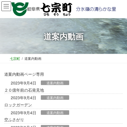
コ
ナ
ン
ビ
テ
ゲ
ン
ー
ツ
シ
へ
ョ
道案内動画
ス
ン
キ
に
ッ
移
プ
動
七宗町
道案内動画
道案内動画ページ専用
2023年9月4日
道案内動画
２０億年前の石発見地
2023年9月4日
道案内動画
ロックガーデン
2023年9月4日
道案内動画
空ふさがり