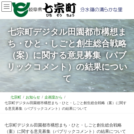
コ
ナ
ン
ビ
テ
ゲ
ン
ー
ツ
シ
七宗町デジタル田園都市構想ま
へ
ョ
ち・ひと・しごと創生総合戦略
ス
ン
キ
に
（案）に関する意見募集（パブ
ッ
移
プ
動
リックコメント）の結果につい
て
七宗町
お知らせ
企画室から
七宗町デジタル田園都市構想まち・ひと・しごと創生総合戦略（案）に関す
る意見募集（パブリックコメント）の結果について
七宗町デジタル田園都市構想まち・ひと・しごと創生総合戦略
（案）に関する意見募集（パブリックコメント）の結果について