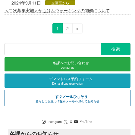
2024年9月11日
企画室から
＜二次募集実施＞かもけんウォーキングの開催について
固
固
1
2
»
定
定
投
ペ
ペ
稿
検
ー
ー
索:
ジ
ジ
の
各課へのお問い合わせ
ペ
contact us
ー
デマンドバス予約フォーム
Demand bus reservation
ジ
送
すぐメールひちそう
暮らしに役立つ情報をメールやLINEでお知らせ
り
七宗町公式SNS
Instagram
X
YouTube
各課からのお知らせ