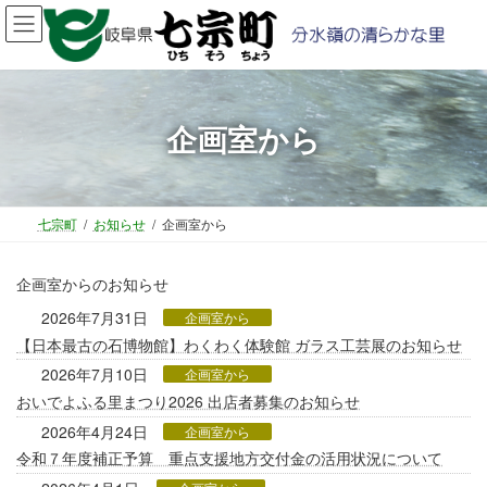
コ
ナ
ン
ビ
テ
ゲ
ン
ー
ツ
シ
へ
ョ
企画室から
ス
ン
キ
に
ッ
移
プ
動
七宗町
お知らせ
企画室から
企画室からのお知らせ
2026年7月31日
企画室から
【日本最古の石博物館】わくわく体験館 ガラス工芸展のお知らせ
2026年7月10日
企画室から
おいでよふる里まつり2026 出店者募集のお知らせ
2026年4月24日
企画室から
令和７年度補正予算 重点支援地方交付金の活用状況について