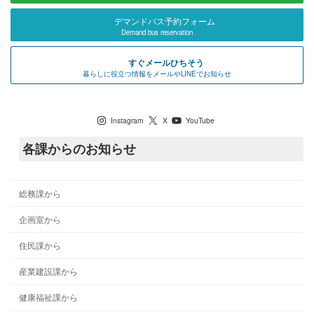
デマンドバス予約フォーム
Demand bus reservation
すぐメールひちそう
暮らしに役立つ情報をメールやLINEでお知らせ
七宗町公式SNS
Instagram
X
YouTube
各課からのお知らせ
総務課から
企画室から
住民課から
産業建設課から
健康福祉課から