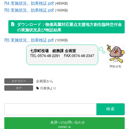
R4 実施状況、効果検証.pdf
(485KB)
R5 実施状況、効果検証.pdf
(160KB)
ダウンロード：物価高騰対応重点支援地方創生臨時交付金
の実施状況及び検証結果
R5 実施状況、効果検証.pdf
(103KB)
七宗町役場 総務課
企画室
TEL:0574-48-2291 FAX:0574-48-2347
問合せ先
企画室から
カテゴリー
タグ
行政係より
検
索:
各課へのお問い合わせ
contact us