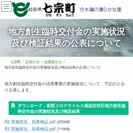
コ
ナ
ン
ビ
テ
ゲ
ン
ー
ツ
シ
地方創生臨時交付金の実施状況
へ
ョ
及び検証結果の公表について
ス
ン
キ
に
ッ
移
プ
動
七宗町
お知らせ
企画室から
地方創生臨時交付金の実施状況及び検証結果の公表について
地方創生臨時交付金の活用事業の実施状況について、下記のとお
り公表します。
ダウンロード：新型コロナウイルス感染症対応地方創生臨
時交付金の実施状況及び検証結果
R2 実施状況、効果検証.pdf
(225KB)
R3 実施状況、効果検証.pdf
(710KB)