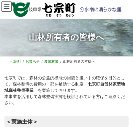
コ
ナ
ン
ビ
テ
ゲ
ン
ー
ツ
シ
山林所有者の皆様へ
へ
ョ
ス
ン
キ
に
ッ
移
プ
動
七宗町
お知らせ
農業林業
山林所有者の皆様へ
七宗町では、森林の公益的機能の回復と担い手の確保を目的とし
て、森林整備の費用の一部を補助する制度「
七宗町自伐林家型地
域森林整備事業
」を実施しております。
本事業を活用して森林整備実施を検討されている方はご連絡くだ
さい。
＜実施主体＞