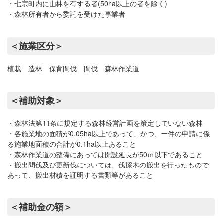
・七宗町内に山林を有する者(50ha以上の者を除く)
・森林所有者から委託を受けた事業者
＜施業区分＞
植栽 造林 保育間伐 間伐 森林作業道
＜補助対象＞
・森林法第11条に規定する森林経営計画を策定していない森林
・各施業地の面積が0.05ha以上であって、かつ、一件の申請に係
る施業地面積の合計が0.1ha以上あること
・森林作業道の整備にあっては開設延長が50ｍ以下であること
・搬出間伐及び更新伐については、伐採木の搬出を行ったもので
あって、搬出材積を証明する書類等があること
＜補助金の額＞