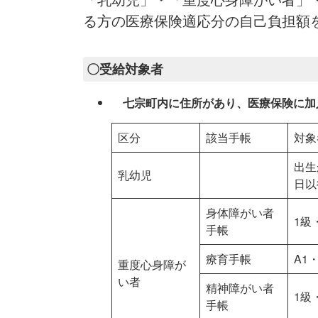
る方の医療保険適応分の自己負担額
〇受給対象者
七宗町内に住所があり、医療保険に加
区分
該当手帳
対象
出生
乳幼児
日以
身体障がい者
1級
手帳
療育手帳
A1
重度心身障が
い者
精神障がい者
1級
手帳