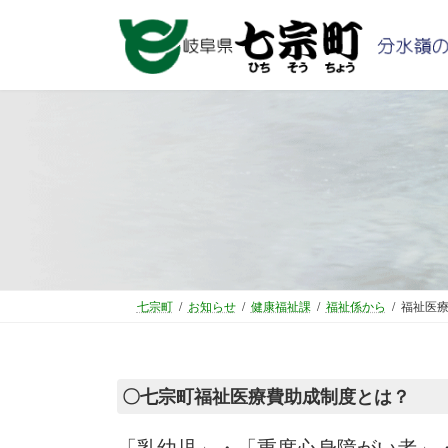
コ
ナ
ン
ビ
テ
ゲ
ン
ー
ツ
シ
へ
ョ
ス
ン
キ
に
ッ
移
プ
動
七宗町
お知らせ
健康福祉課
福祉係から
福祉医
〇七宗町福祉医療費助成制度とは？
「乳幼児」・「重度心身障がい者」