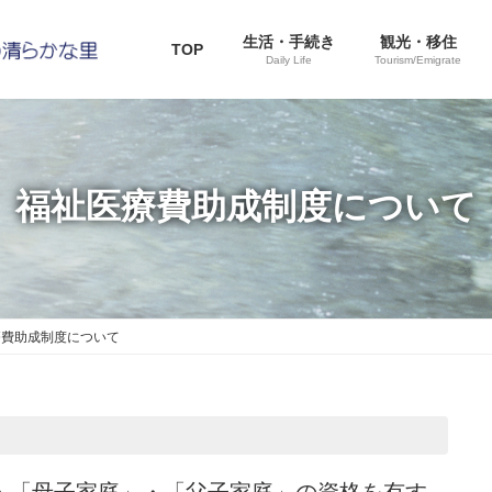
生活・手続き
観光・移住
TOP
Daily Life
Tourism/Emigrate
福祉医療費助成制度について
療費助成制度について
・「母子家庭」・「父子家庭」の資格を有す