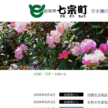
コ
ナ
ン
ビ
テ
ゲ
ン
ー
ツ
シ
へ
ョ
ス
ン
キ
に
ッ
移
プ
動
七宗町
TOP
お知らせ
2026年8月4日
総務課から
消費生活相談
2026年8月4日
総務課から
令和８年度地