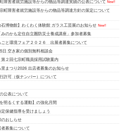
町障害者就労施設等からの物品等調達実績の公表について
New!!
宗町障害者就労施設等からの物品等調達方針の策定について
の石博物館】わくわく体験館 ガラス工芸展のお知らせ
New!!
「みのかも定住自立圏防災士養成講座」参加者募集
nまるごと環境フェア２０２６ 出展者募集について
15日 空き家の個別無料相談会
 第２回七宗町職員採用試験案内
里まつり2026 出店者募集のお知らせ
行許可（仮ナンバー）について
の公表について
を明るくする運動】の強化月間
特定保健指導を受けましょう
却のおしらせ
居者募集について