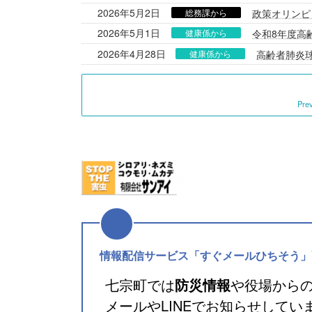
2026年5月2日
総務課から
政策オリンピ
2026年5月1日
健康係から
令和8年度高
2026年4月28日
健康係から
高齢者肺炎
Pre
情報配信サービス「すぐメールひちそう」
七宗町では
防災情報
や役場から
メールやLINEでお知らせして