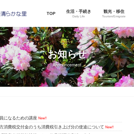
生活・手続き
観光・移住
TOP
Daily Life
Tourism/Emigrate
お知らせ
Announcement
員になるための講座
New!!
方消費税交付金のうち消費税引き上げ分の使途について
New!!