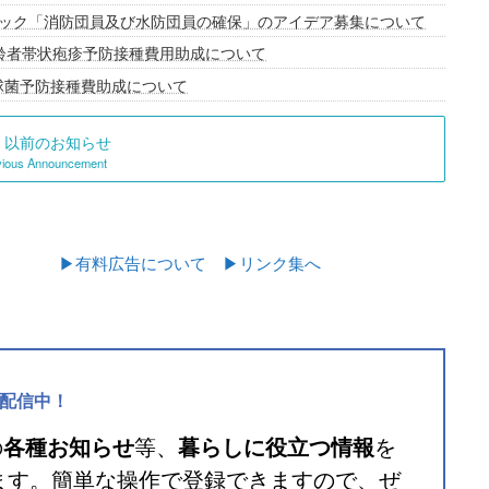
ック「消防団員及び水防団員の確保」のアイデア募集について
齢者帯状疱疹予防接種費用助成について
球菌予防接種費助成について
以前のお知らせ
vious Announcement
▶有料広告について
▶リンク集へ
配信中！
の
各種お知らせ
等、
暮らしに役立つ情報
を
います。簡単な操作で登録できますので、ぜ