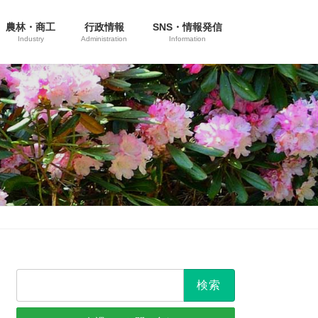
農林・商工
行政情報
SNS・情報発信
Industry
Administration
Information
検
索: