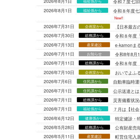
2026年8月1日
福祉係から
令和７度七宗
2026年8月1日
福祉係から
令和８年度七
New!!
2026年7月31日
企画室から
【日本最古
2026年7月30日
総務課から
令和８年度
2026年7月13日
産業建設
e-kamo
2026年7月11日
お知らせ
令和8年8月
2026年7月11日
総務課から
令和８年度
2026年7月10日
企画室から
おいでよふる
2026年7月6日
住民課から
自動車臨時運
2026年7月1日
住民課から
公示送達とは
2026年7月1日
総務課から
災害備蓄状況
2026年7月1日
福祉係から
７月は【社会
2026年6月12日
健康係から
特定健診・
2026年5月28日
総務課から
公有財産売
2026年5月11日
産業建設
町営住宅入