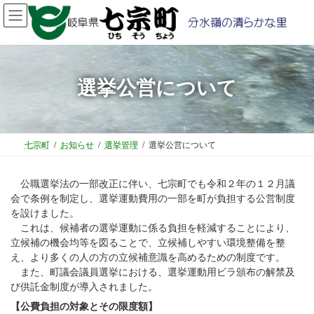
コ
ナ
ン
ビ
テ
ゲ
ン
ー
ツ
シ
選挙公営について
へ
ョ
ス
ン
キ
に
ッ
移
プ
動
七宗町
お知らせ
選挙管理
選挙公営について
公職選挙法の一部改正に伴い、七宗町でも令和２年の１２月議
会で条例を制定し、選挙運動費用の一部を町が負担する公営制度
を設けました。
これは、候補者の選挙運動に係る負担を軽減することにより、
立候補の機会均等を図ることで、立候補しやすい環境整備を整
え、より多くの人の方の立候補意識を高めるための制度です。
また、町議会議員選挙における、選挙運動用ビラ頒布の解禁及
び供託金制度が導入されました。
【公費負担の対象とその限度額】