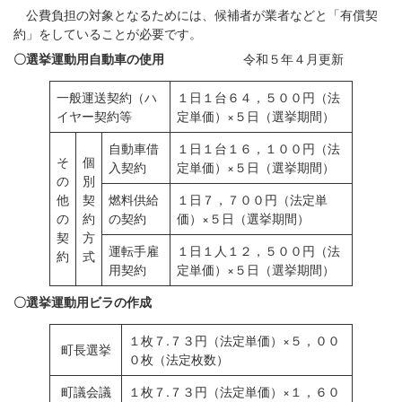
公費負担の対象となるためには、候補者が業者などと「有償契
約」をしていることが必要です。
〇選挙運動用自動車の使用
令和５年４月更新
一般運送契約（ハ
１日１台６４，５００円（法
イヤー契約等
定単価）×５日（選挙期間）
自動車借
１日１台１６，１００円（法
そ
個
入契約
定単価）×５日（選挙期間）
の
別
他
契
燃料供給
１日７，７００円（法定単
の
約
の契約
価）×５日（選挙期間）
契
方
運転手雇
１日１人１２，５００円（法
約
式
用契約
定単価）×５日（選挙期間）
〇選挙運動用ビラの作成
１枚７.７３円（法定単価）×５，００
町長選挙
０枚（法定枚数）
町議会議
１枚７.７３円（法定単価）×１，６０