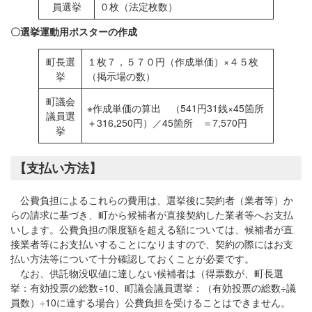
員選挙
０枚（法定枚数）
〇選挙運動用ポスターの作成
町長選
１枚７，５７０円（作成単価）×４５枚
挙
（掲示場の数）
町議会
※作成単価の算出 （541円31銭×45箇所
議員選
＋316,250円）／45箇所 ＝7,570円
挙
【支払い方法】
公費負担によるこれらの費用は、選挙後に契約者（業者等）か
らの請求に基づき、町から候補者が直接契約した業者等へお支払
いします。公費負担の限度額を超える額については、候補者が直
接業者等にお支払いすることになりますので、契約の際にはお支
払い方法等について十分確認しておくことが必要です。
なお、供託物没収値に達しない候補者は（得票数が、町長選
挙：有効投票の総数÷10、町議会議員選挙：（有効投票の総数÷議
員数）÷10に達する場合）公費負担を受けることはできません。