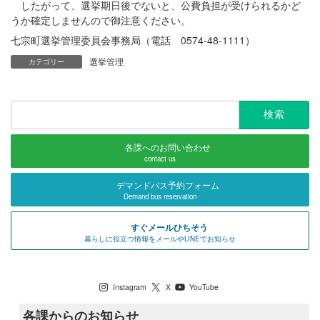
したがって、選挙期日後でないと、公費負担が受けられるかど
うか確定しませんので御注意ください。
七宗町選挙管理委員会事務局（電話 0574-48-1111）
選挙管理
カテゴリー
検
索:
各課へのお問い合わせ
contact us
デマンドバス予約フォーム
Demand bus reservation
すぐメールひちそう
暮らしに役立つ情報をメールやLINEでお知らせ
七宗町公式SNS
Instagram
X
YouTube
各課からのお知らせ