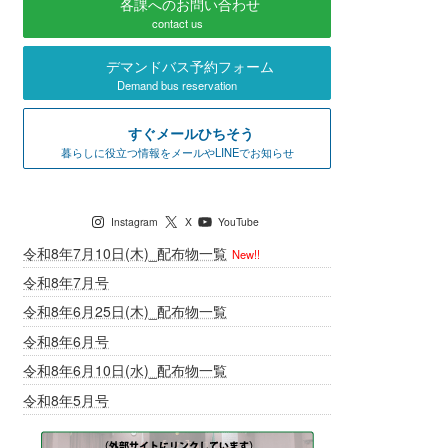
各課へのお問い合わせ
contact us
デマンドバス予約フォーム
Demand bus reservation
すぐメールひちそう
暮らしに役立つ情報をメールやLINEでお知らせ
七宗町公式SNS
Instagram
X
YouTube
令和8年7月10日(木)_配布物一覧
New!!
令和8年7月号
令和8年6月25日(木)_配布物一覧
令和8年6月号
令和8年6月10日(水)_配布物一覧
令和8年5月号