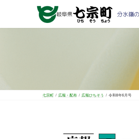
コ
ナ
ン
ビ
テ
ゲ
ン
ー
ツ
シ
へ
ョ
ス
ン
キ
に
ッ
移
プ
動
七宗町
広報・配布
広報ひちそう
令和8年6月号