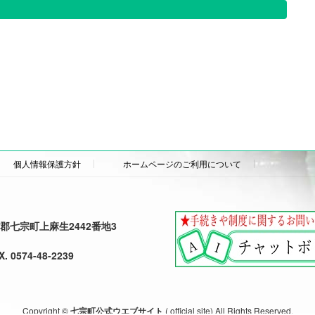
個人情報保護方針
ホームページのご利用について
加茂郡七宗町上麻生2442番地3
X. 0574-48-2239
Copyright ©
七宗町公式ウエブサイト
( official site) All Rights Reserved.