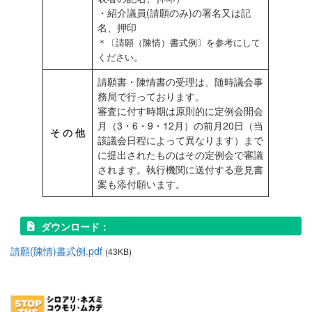
・紹介議員(請願のみ)の署名又は記
名、押印
＊〔請願（陳情）書式例〕を参考にして
。
ください
請願書・陳情書の受理は、随時議会事
務局で行っております。
審査に付す時期は原則的に定例会開会
月（3・6・9・12月）の前月20日（当
そ の 他
該議会日程によって異なります）まで
に提出されたものはその定例会で審議
されます。執行機関に送付する意見書
案も添付願います。
ダウンロード：
請願(陳情)書式例.pdf
(43KB)