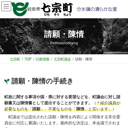
コ
ナ
ン
ビ
テ
ゲ
ン
ー
ツ
シ
請願・陳情
へ
ョ
ス
ン
Petitions/lobbying
キ
に
ッ
移
プ
動
七宗町
TOP
行政情報
七宗町議会
請願・陳情
請願・陳情の手続き
町政に関する事項や国・県に対する要望などを、町議会に対し請
願書又は陳情書として提出することができます。
（
＊紹介議員が
必要なものを「
請願
」、不要なものを「
陳情
」と言います。
）
町議会では提出された請願・陳情を内容により関係する常任委
員会に付託し審議いたします。最終的な決定は、本会議でされま