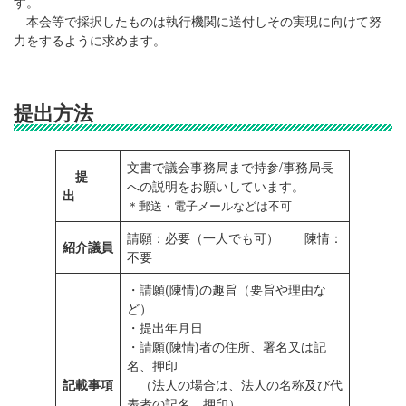
す。
本会等で採択したものは執行機関に送付しその実現に向けて努
力をするように求めます。
提出方法
文書で議会事務局まで持参/事務局長
提
への説明をお願いしています。
出
＊郵送・電子メールなどは不可
請願：必要（一人でも可） 陳情：
紹介議員
不要
・請願(陳情)の趣旨（要旨や理由な
ど）
・提出年月日
・請願(陳情)者の住所、署名又は記
名、押印
記載事項
（法人の場合は、法人の名称及び代
表者の記名、押印）