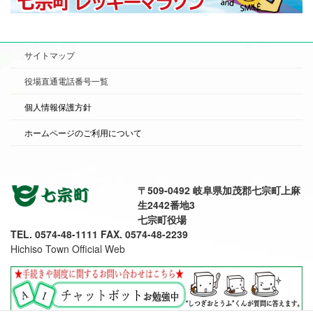
サイトマップ
役場直通電話番号一覧
個人情報保護方針
ホームページのご利用について
〒509-0492 岐阜県加茂郡七宗町上麻
生2442番地3
七宗町役場
TEL. 0574-48-1111 FAX. 0574-48-2239
Hichiso Town Official Web