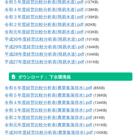
令和５年度経営比較分析表(簡易水道).pdf
(137KB)
令和４年度経営比較分析表(簡易水道).pdf
(138KB)
令和３年度経営比較分析表(簡易水道).pdf
(139KB)
令和２年度経営比較分析表(簡易水道).pdf
(92KB)
令和元年度経営比較分析表(簡易水道).pdf
(103KB)
平成30年度経営比較分析表(簡易水道).pdf
(101KB)
平成29年度経営比較分析表(簡易水道).pdf
(164KB)
平成28年度経営比較分析表(簡易水道).pdf
(104KB)
平成27年度経営比較分析表(簡易水道).pdf
(101KB)
ダウンロード： 下水環境係
令和６年度経営比較分析表(農業集落排水).pdf
(85KB)
令和５年度経営比較分析表(農業集落排水).pdf
(136KB)
令和４年度経営比較分析表(農業集落排水).pdf
(134KB)
令和３年度経営比較分析表(農業集落排水).pdf
(134KB)
令和２年度経営比較分析表(農業集落排水).pdf
(91KB)
令和元年度経営比較分析表(農業集落排水).pdf
(101KB)
平成30年度経営比較分析表(農業集落排水).pdf
(100KB)