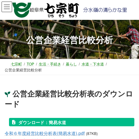
コ
ナ
ン
ビ
テ
ゲ
ン
ー
ツ
シ
へ
ョ
公営企業経営比較分析
ス
ン
キ
に
ッ
移
プ
動
七宗町
TOP
生活・手続き
暮らし
水道・下水道
公営企業経営比較分析
公営企業経営比較分析表のダウンロ
ード
ダウンロード：簡易水道
令和６年度経営比較分析表(簡易水道).pdf
(87KB)