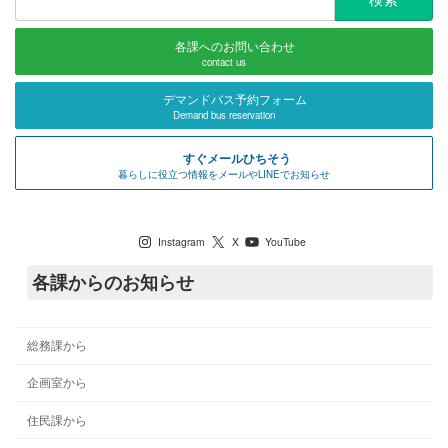
索:
各課へのお問い合わせ
contact us
デマンドバス予約フォーム
Demand bus reservation
すぐメールひちそう
暮らしに役立つ情報をメールやLINEでお知らせ
七宗町公式SNS
Instagram
X
YouTube
各課からのお知らせ
総務課から
企画室から
住民課から