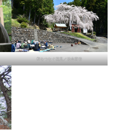
和をつなぐ花見／佐合富春