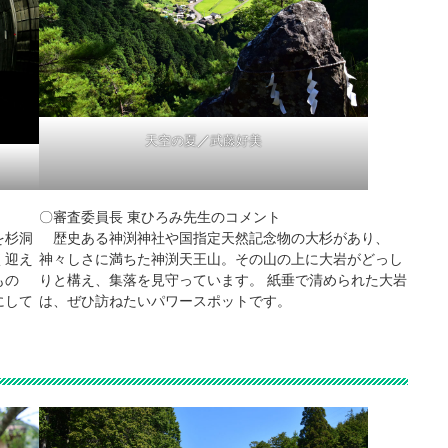
天空の夏
／
武藤好美
〇審査委員長 東ひろみ先生のコメント
を杉洞
歴史ある神渕神社や国指定天然記念物の大杉があり、
く迎え
神々しさに満ちた神渕天王山。その山の上に大岩がどっし
もの
りと構え、集落を見守っています。 紙垂で清められた大岩
にして
は、ぜひ訪ねたいパワースポットです。