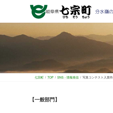
コ
ナ
ン
ビ
テ
ゲ
ン
ー
ツ
シ
へ
ョ
ス
ン
キ
に
ッ
移
プ
動
七宗町
TOP
SNS・情報発信
写真コンテスト入賞作
【一般部門】