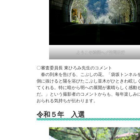
ようこそ神渕へ
／
竹岡正行
〇審査委員長 東ひろみ先生のコメント
春の到来を告げる、こぶしの花。「袋坂トンネル
側に抜けると陽を浴びたこぶし並木がひときわ眩し
てくれる。特に暗から明への展開が素晴らしく感動
だ。」という撮影者のコメントからも、毎年楽しみ
おられる気持ちが伝わります。
令和５年 入選