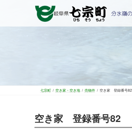
コ
ナ
ン
ビ
テ
ゲ
ン
ー
ツ
シ
へ
ョ
ス
ン
キ
に
ッ
移
プ
動
七宗町
空き家・空き地
売物件
空き家 登録番号82
空き家 登録番号82