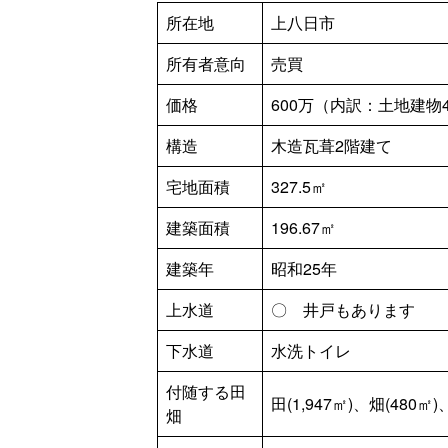
所在地
上八日市
所有者意向
売買
価格
600万（内訳：土地建物4
構造
木造瓦葺2階建て
宅地面積
327.5㎡
建築面積
196.67㎡
建築年
昭和25年
上水道
〇 井戸もあります
下水道
水洗トイレ
付随する田
田(1,947㎡)、畑(480㎡
畑