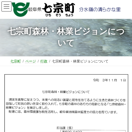
コ
ナ
ン
ビ
テ
ゲ
ン
ー
ツ
シ
七宗町森林・林業ビジョンにつ
へ
ョ
いて
ス
ン
キ
に
ッ
移
プ
動
七宗町
ページ
行政
七宗町森林・林業ビジョンについて