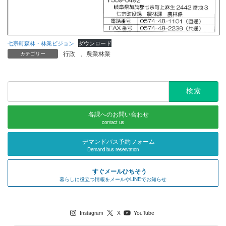
七宗町森林・林業ビジョン
ダウンロード
行政
、
農業林業
カテゴリー
検
索:
各課へのお問い合わせ
contact us
デマンドバス予約フォーム
Demand bus reservation
すぐメールひちそう
暮らしに役立つ情報をメールやLINEでお知らせ
七宗町公式SNS
Instagram
X
YouTube