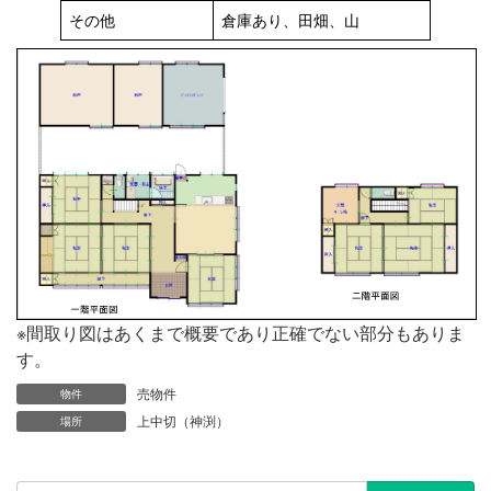
その他
倉庫あり、田畑、山
※間取り図はあくまで概要であり正確でない部分もありま
す。
売物件
物件
上中切（神渕）
場所
検