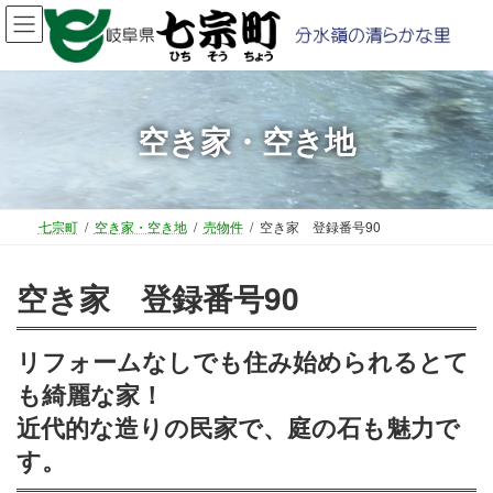
コ
ナ
ン
ビ
テ
ゲ
ン
ー
ツ
シ
へ
ョ
空き家・空き地
ス
ン
キ
に
ッ
移
プ
動
七宗町
空き家・空き地
売物件
空き家 登録番号90
空き家 登録番号90
リフォームなしでも住み始められるとて
も綺麗な家！
近代的な造りの民家で、庭の石も魅力で
す。