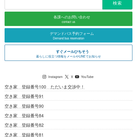
索:
各課へのお問い合わせ
contact us
デマンドバス予約フォーム
Demand bus reservation
すぐメールひちそう
暮らしに役立つ情報をメールやLINEでお知らせ
七宗町公式SNS
Instagram
X
YouTube
空き家 登録番号100 ただいま交渉中！
空き家 登録番号91
空き家 登録番号90
空き家 登録番号84
空き家 登録番号82
空き家 登録番号81